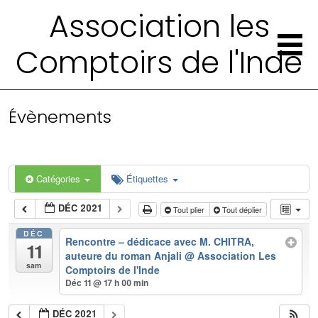
Association les
Comptoirs de l'Inde
Évènements
Catégories
Étiquettes
DÉC 2021
Tout plier
Tout déplier
DÉC
Rencontre – dédicace avec M. CHITRA,
11
auteure du roman Anjali
@ Association Les
sam
Comptoirs de l'Inde
Déc 11 @ 17 h 00 min
DÉC 2021