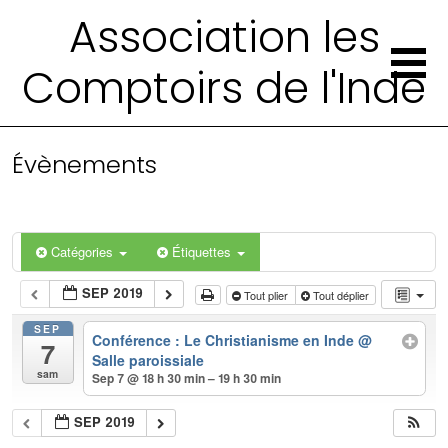
Association les
Comptoirs de l'Inde
Évènements
Catégories
Étiquettes
SEP 2019
Tout plier
Tout déplier
SEP
Conférence : Le Christianisme en Inde
@
7
Salle paroissiale
sam
Sep 7 @ 18 h 30 min – 19 h 30 min
SEP 2019