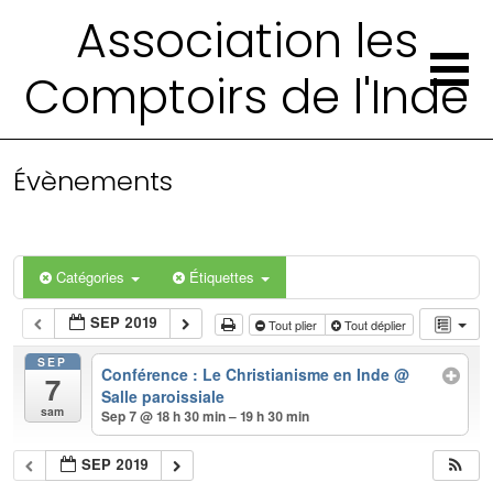
Association les
Comptoirs de l'Inde
Évènements
Catégories
Étiquettes
SEP 2019
Tout plier
Tout déplier
SEP
Conférence : Le Christianisme en Inde
@
7
Salle paroissiale
sam
Sep 7 @ 18 h 30 min – 19 h 30 min
SEP 2019