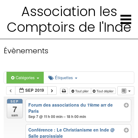
Association les
Comptoirs de l'Inde
Évènements
Catégories
Étiquettes
SEP 2019
Tout plier
Tout déplier
SEP
Forum des associations du 11ème arr de
7
Paris
sam
Sep 7 @ 11 h 00 min – 18 h 00 min
Conférence : Le Christianisme en Inde
@
Salle paroissiale