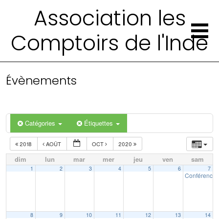
Association les
Comptoirs de l'Inde
Évènements
Catégories
Étiquettes
2018
AOÛT
OCT
2020
dim
lun
mar
mer
jeu
ven
sam
1
2
3
4
5
6
7
Conférence :
8
9
10
11
12
13
14