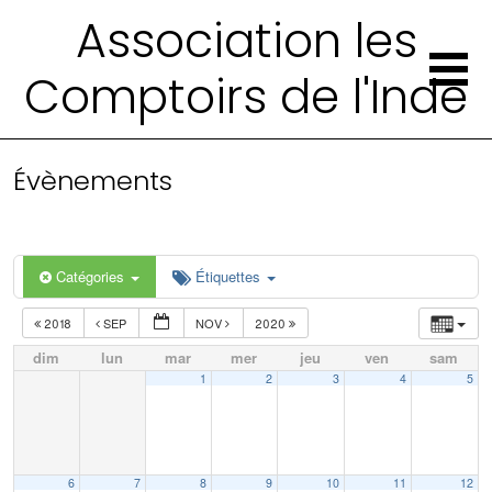
Association les
Comptoirs de l'Inde
Évènements
Catégories
Étiquettes
2018
SEP
NOV
2020
dim
lun
mar
mer
jeu
ven
sam
1
2
3
4
5
6
7
8
9
10
11
12