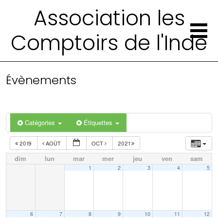
Association les
Comptoirs de l'Inde
Évènements
Catégories
Étiquettes
2019
AOÛT
OCT
2021
dim
lun
mar
mer
jeu
ven
sam
1
2
3
4
5
6
7
8
9
10
11
12