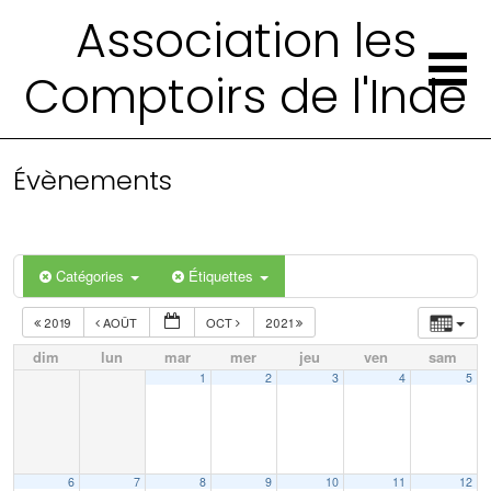
Association les
Comptoirs de l'Inde
Évènements
Catégories
Étiquettes
2019
AOÛT
OCT
2021
dim
lun
mar
mer
jeu
ven
sam
1
2
3
4
5
6
7
8
9
10
11
12