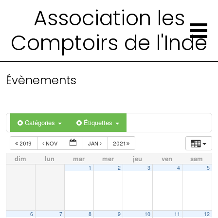
Association les
Comptoirs de l'Inde
Évènements
Catégories
Étiquettes
2019
NOV
JAN
2021
dim
lun
mar
mer
jeu
ven
sam
1
2
3
4
5
6
7
8
9
10
11
12