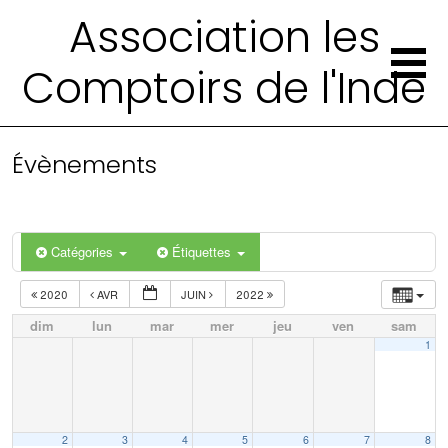
Association les
Comptoirs de l'Inde
Évènements
Catégories
Étiquettes
2020
AVR
JUIN
2022
dim
lun
mar
mer
jeu
ven
sam
1
2
3
4
5
6
7
8