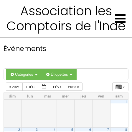
Association les
Comptoirs de l'Inde
Évènements
Catégories
Étiquettes
2021
DÉC
FÉV
2023
dim
lun
mar
mer
jeu
ven
sam
1
2
3
4
5
6
7
8