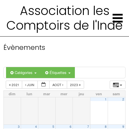
Association les
Comptoirs de l'Inde
Évènements
Catégories
Étiquettes
2021
JUIN
AOÛT
2023
dim
lun
mar
mer
jeu
ven
sam
1
2
3
4
5
6
7
8
9