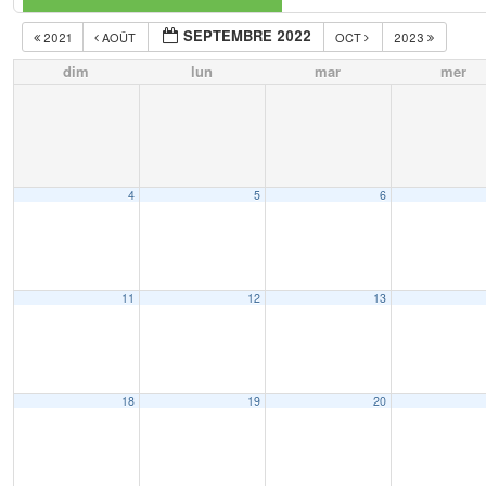
SEPTEMBRE 2022
2021
AOÛT
OCT
2023
dim
lun
mar
mer
4
5
6
11
12
13
18
19
20