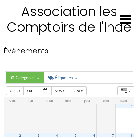
Association les
Comptoirs de l'Inde
Évènements
Catégories
Étiquettes
2021
SEP
NOV
2023
dim
lun
mar
mer
jeu
ven
sam
1
2
3
4
5
6
7
8