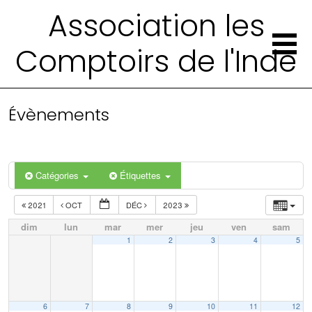
Association les
Comptoirs de l'Inde
Évènements
Catégories
Étiquettes
2021
OCT
DÉC
2023
dim
lun
mar
mer
jeu
ven
sam
1
2
3
4
5
6
7
8
9
10
11
12