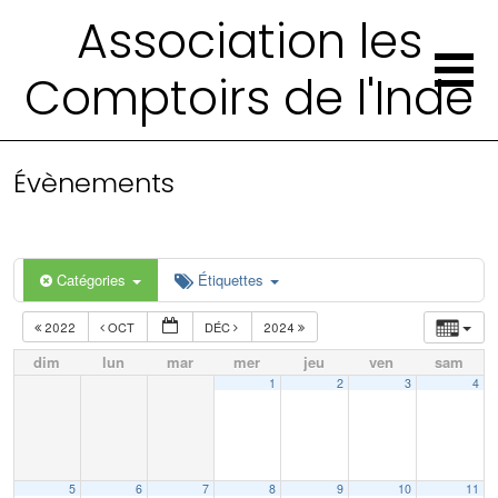
Association les
Comptoirs de l'Inde
Évènements
Catégories
Étiquettes
2022
OCT
DÉC
2024
dim
lun
mar
mer
jeu
ven
sam
1
2
3
4
5
6
7
8
9
10
11