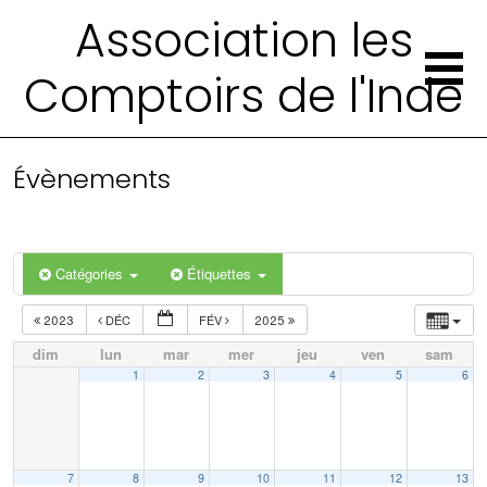
Association les
Comptoirs de l'Inde
Évènements
Catégories
Étiquettes
2023
DÉC
FÉV
2025
dim
lun
mar
mer
jeu
ven
sam
1
2
3
4
5
6
7
8
9
10
11
12
13