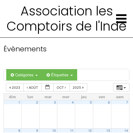
Association les
Comptoirs de l'Inde
Évènements
Catégories
Étiquettes
2023
AOÛT
OCT
2025
dim
lun
mar
mer
jeu
ven
sam
1
2
3
4
5
6
7
8
9
10
11
12
13
14