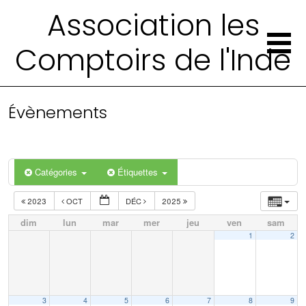
Association les
Comptoirs de l'Inde
Évènements
Catégories
Étiquettes
2023
OCT
DÉC
2025
dim
lun
mar
mer
jeu
ven
sam
1
2
3
4
5
6
7
8
9