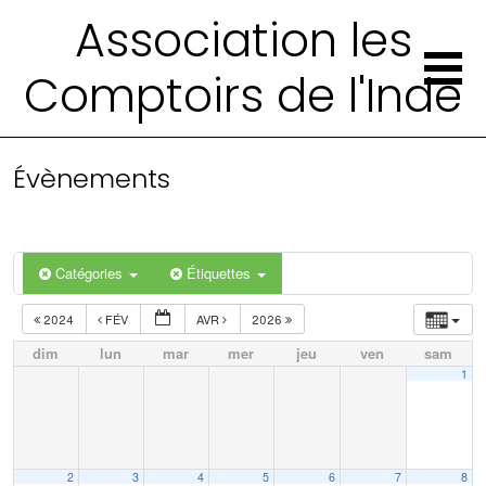
Association les
Comptoirs de l'Inde
Évènements
Catégories
Étiquettes
2024
FÉV
AVR
2026
dim
lun
mar
mer
jeu
ven
sam
1
2
3
4
5
6
7
8