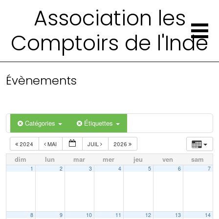
Association les
Comptoirs de l'Inde
Évènements
Catégories
Étiquettes
2024
MAI
JUIL
2026
dim
lun
mar
mer
jeu
ven
sam
1
2
3
4
5
6
7
8
9
10
11
12
13
14