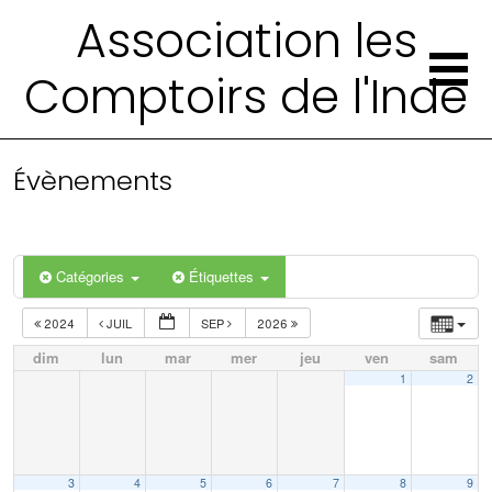
Association les
Comptoirs de l'Inde
Évènements
Catégories
Étiquettes
2024
JUIL
SEP
2026
dim
lun
mar
mer
jeu
ven
sam
1
2
3
4
5
6
7
8
9