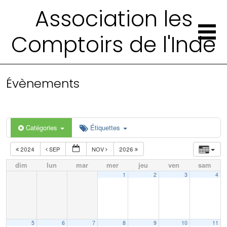
Association les
Comptoirs de l'Inde
Évènements
Catégories
Étiquettes
2024
SEP
NOV
2026
dim
lun
mar
mer
jeu
ven
sam
1
2
3
4
5
6
7
8
9
10
11