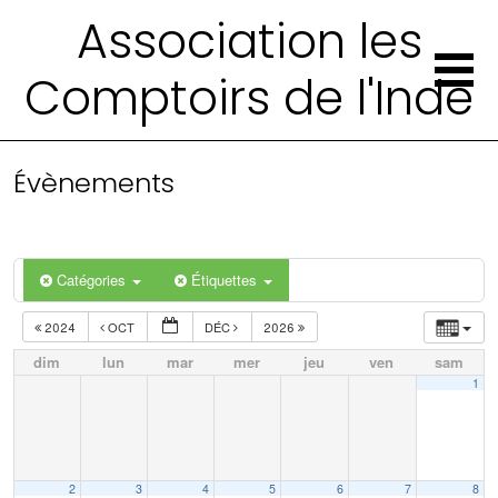
Association les
Comptoirs de l'Inde
Évènements
Catégories
Étiquettes
2024
OCT
DÉC
2026
dim
lun
mar
mer
jeu
ven
sam
1
2
3
4
5
6
7
8