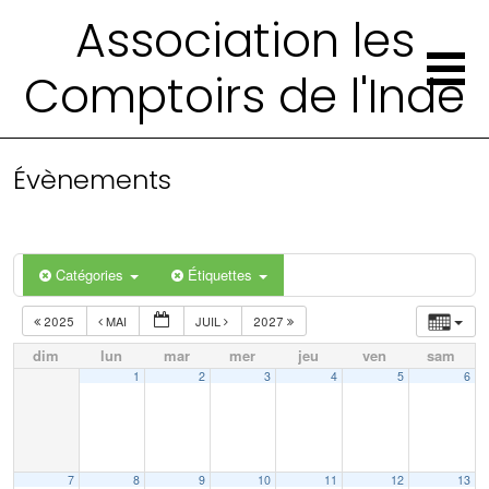
Association les
Comptoirs de l'Inde
Évènements
Catégories
Étiquettes
2025
MAI
JUIL
2027
dim
lun
mar
mer
jeu
ven
sam
1
2
3
4
5
6
7
8
9
10
11
12
13