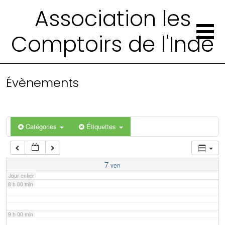
2 h 00 min
Association les
Comptoirs de l'Inde
3 h 00 min
4 h 00 min
Évènements
5 h 00 min
6 h 00 min
Catégories
Étiquettes
7 h 00 min
7
ven
Jour entier
8 h 00 min
9 h 00 min