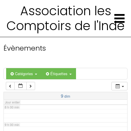
2 h 00 min
Association les
Comptoirs de l'Inde
3 h 00 min
4 h 00 min
Évènements
5 h 00 min
6 h 00 min
Catégories
Étiquettes
7 h 00 min
9
dim
Jour entier
8 h 00 min
9 h 00 min