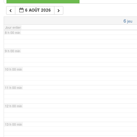
6 AOÛT 2026
7 h 00 min
6
jeu
Jour entier
8 h 00 min
9 h 00 min
10 h 00 min
11 h 00 min
12 h 00 min
13 h 00 min