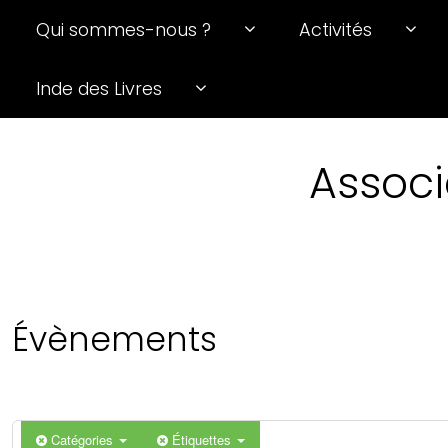
Qui sommes-nous ?
Activités
0 h 00 min
Inde des Livres
1 h 00 min
Associ
2 h 00 min
3 h 00 min
4 h 00 min
Évènements
5 h 00 min
6 h 00 min
Catégories
Étiquettes