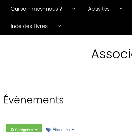
Qui sommes-nous ?
Activités
0 h 00 min
Inde des Livres
1 h 00 min
Associ
2 h 00 min
3 h 00 min
4 h 00 min
Évènements
5 h 00 min
6 h 00 min
Catégories
Étiquettes