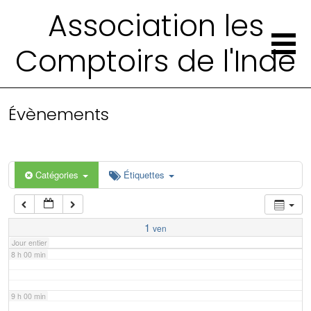
2 h 00 min
Association les
Comptoirs de l'Inde
3 h 00 min
4 h 00 min
Évènements
5 h 00 min
6 h 00 min
Catégories
Étiquettes
7 h 00 min
1
ven
Jour entier
8 h 00 min
9 h 00 min