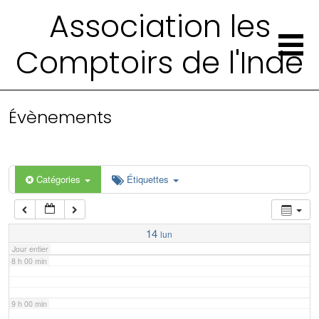
2 h 00 min
Association les
Comptoirs de l'Inde
3 h 00 min
4 h 00 min
Évènements
5 h 00 min
6 h 00 min
Catégories
Étiquettes
7 h 00 min
14
lun
Jour entier
8 h 00 min
9 h 00 min