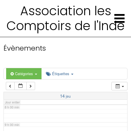
2 h 00 min
Association les
Comptoirs de l'Inde
3 h 00 min
4 h 00 min
Évènements
5 h 00 min
6 h 00 min
Catégories
Étiquettes
7 h 00 min
14
jeu
Jour entier
8 h 00 min
9 h 00 min