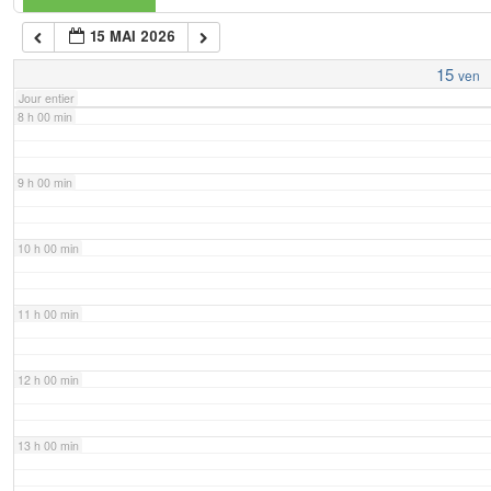
15 MAI 2026
7 h 00 min
15
ven
Jour entier
8 h 00 min
9 h 00 min
10 h 00 min
11 h 00 min
12 h 00 min
13 h 00 min