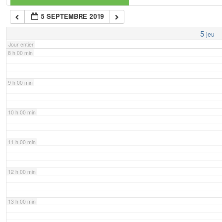
5 SEPTEMBRE 2019
7 h 00 min
5
jeu
Jour entier
8 h 00 min
9 h 00 min
10 h 00 min
11 h 00 min
12 h 00 min
13 h 00 min