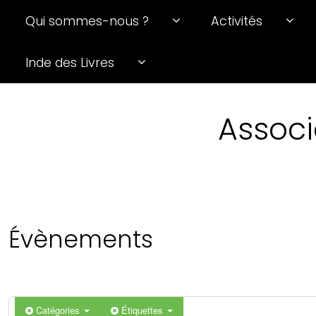
Qui sommes-nous ?
Activités
0 h 00 min
Inde des Livres
1 h 00 min
Associ
2 h 00 min
3 h 00 min
4 h 00 min
Évènements
5 h 00 min
6 h 00 min
Catégories
Étiquettes