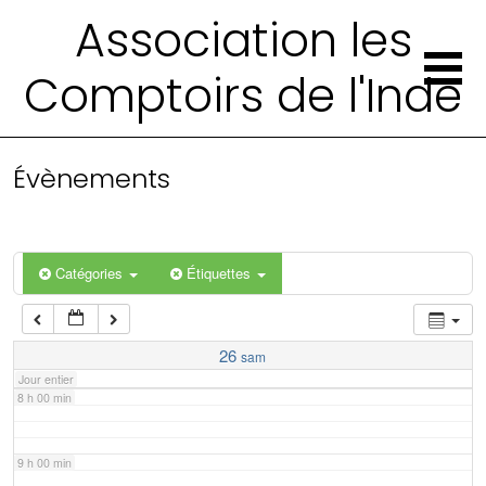
2 h 00 min
Association les
Comptoirs de l'Inde
3 h 00 min
4 h 00 min
Évènements
5 h 00 min
6 h 00 min
Catégories
Étiquettes
7 h 00 min
26
sam
Jour entier
8 h 00 min
9 h 00 min