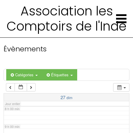
2 h 00 min
Association les
Comptoirs de l'Inde
3 h 00 min
4 h 00 min
Évènements
5 h 00 min
6 h 00 min
Catégories
Étiquettes
7 h 00 min
27
dim
Jour entier
8 h 00 min
9 h 00 min