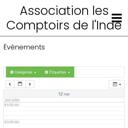
2 h 00 min
Association les
Comptoirs de l'Inde
3 h 00 min
4 h 00 min
Évènements
5 h 00 min
6 h 00 min
Catégories
Étiquettes
7 h 00 min
12
mar
Jour entier
8 h 00 min
9 h 00 min