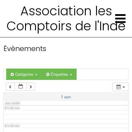
2 h 00 min
Association les
Comptoirs de l'Inde
3 h 00 min
4 h 00 min
Évènements
5 h 00 min
6 h 00 min
Catégories
Étiquettes
7 h 00 min
1
sam
Jour entier
8 h 00 min
9 h 00 min