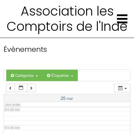
2 h 00 min
Association les
Comptoirs de l'Inde
3 h 00 min
4 h 00 min
Évènements
5 h 00 min
6 h 00 min
Catégories
Étiquettes
7 h 00 min
25
mar
Jour entier
8 h 00 min
9 h 00 min