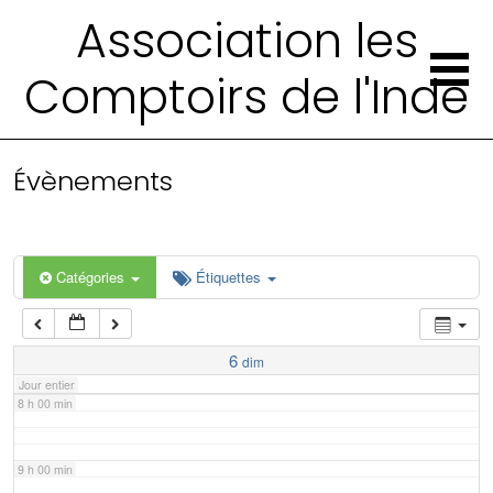
2 h 00 min
Association les
Comptoirs de l'Inde
3 h 00 min
4 h 00 min
Évènements
5 h 00 min
6 h 00 min
Catégories
Étiquettes
7 h 00 min
6
dim
Jour entier
8 h 00 min
9 h 00 min