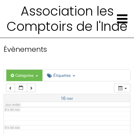
2 h 00 min
Association les
Comptoirs de l'Inde
3 h 00 min
4 h 00 min
Évènements
5 h 00 min
6 h 00 min
Catégories
Étiquettes
7 h 00 min
16
mer
Jour entier
8 h 00 min
9 h 00 min