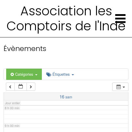
2 h 00 min
Association les
Comptoirs de l'Inde
3 h 00 min
4 h 00 min
Évènements
5 h 00 min
6 h 00 min
Catégories
Étiquettes
7 h 00 min
16
sam
Jour entier
8 h 00 min
9 h 00 min