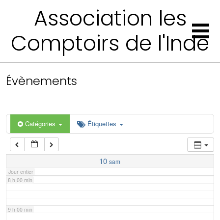
2 h 00 min
Association les
Comptoirs de l'Inde
3 h 00 min
4 h 00 min
Évènements
5 h 00 min
6 h 00 min
Catégories
Étiquettes
7 h 00 min
10
sam
Jour entier
8 h 00 min
9 h 00 min