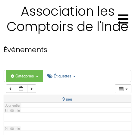
2 h 00 min
Association les
Comptoirs de l'Inde
3 h 00 min
4 h 00 min
Évènements
5 h 00 min
6 h 00 min
Catégories
Étiquettes
7 h 00 min
9
mer
Jour entier
8 h 00 min
9 h 00 min