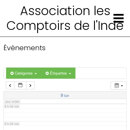
2 h 00 min
Association les
Comptoirs de l'Inde
3 h 00 min
4 h 00 min
Évènements
5 h 00 min
6 h 00 min
Catégories
Étiquettes
7 h 00 min
9
lun
Jour entier
8 h 00 min
9 h 00 min