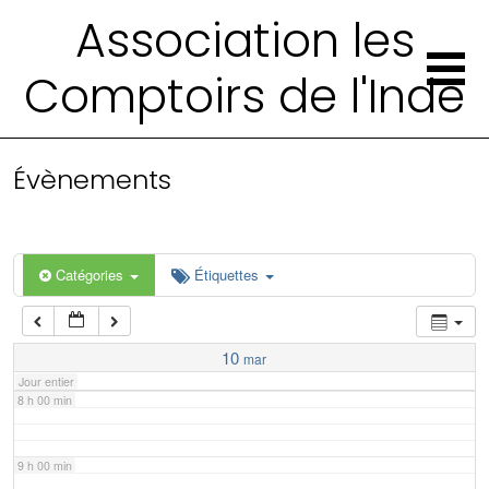
2 h 00 min
Association les
Comptoirs de l'Inde
3 h 00 min
4 h 00 min
Évènements
5 h 00 min
6 h 00 min
Catégories
Étiquettes
7 h 00 min
10
mar
Jour entier
8 h 00 min
9 h 00 min