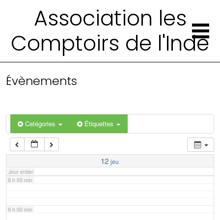
2 h 00 min
Association les
Comptoirs de l'Inde
3 h 00 min
4 h 00 min
Évènements
5 h 00 min
6 h 00 min
Catégories
Étiquettes
7 h 00 min
12
jeu
Jour entier
8 h 00 min
9 h 00 min