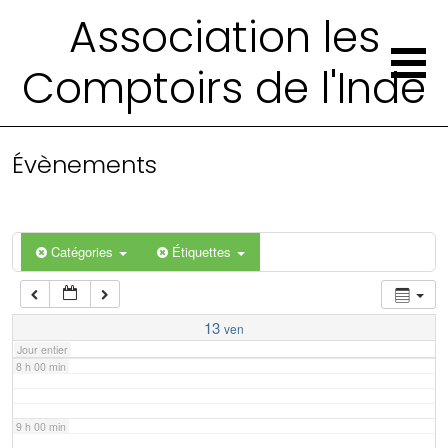
2 h 00 min
Association les
Comptoirs de l'Inde
3 h 00 min
4 h 00 min
Évènements
5 h 00 min
6 h 00 min
Catégories
Étiquettes
7 h 00 min
13
ven
Jour entier
8 h 00 min
9 h 00 min