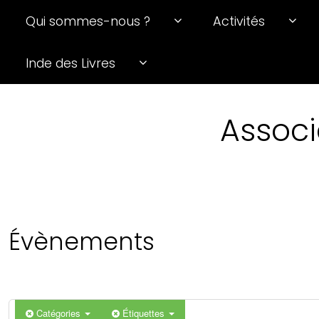
Qui sommes-nous ?
Activités
0 h 00 min
Inde des Livres
1 h 00 min
Associ
2 h 00 min
3 h 00 min
4 h 00 min
Évènements
5 h 00 min
6 h 00 min
Catégories
Étiquettes