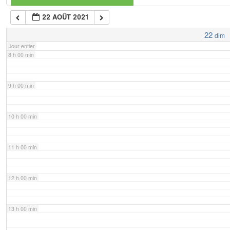
22 AOÛT 2021
7 h 00 min
22
dim
Jour entier
8 h 00 min
9 h 00 min
10 h 00 min
11 h 00 min
12 h 00 min
13 h 00 min