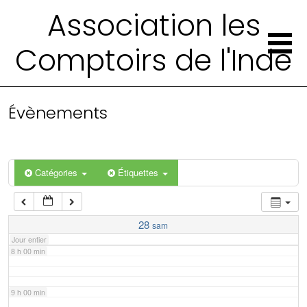
2 h 00 min
Association les
Comptoirs de l'Inde
3 h 00 min
4 h 00 min
Évènements
5 h 00 min
6 h 00 min
Catégories
Étiquettes
7 h 00 min
28
sam
Jour entier
8 h 00 min
9 h 00 min